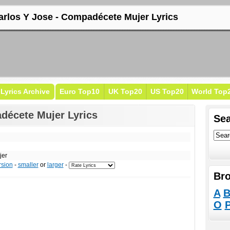
arlos Y Jose - Compadécete Mujer Lyrics
Lyrics Archive
Euro Top10
UK Top20
US Top20
World Top
décete Mujer Lyrics
Sea
jer
rsion
-
smaller
or
larger
-
Bro
A
O