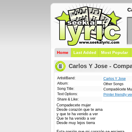
C
Home
Last Added
Most Popular
Carlos Y Jose - Compa
Artist/Band:
Carlos Y Jose
Album:
Other Songs
Song Title:
Compadécete Mu
Text Options:
Printer friendly ve
Share & Like:
Compadecete mujer
Desde corazón que te ama
y que te ha venido a ver
Que te ha venido a ver
Desde muy lejos tierra
Esta pasión que mi corazón se encierra