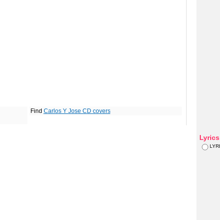
Find
Carlos Y Jose CD covers
Lyric
LYR