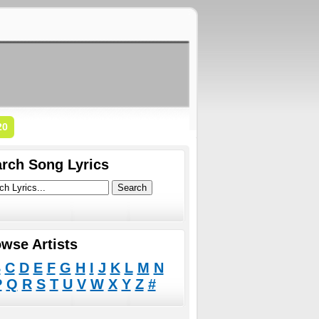
20
rch Song Lyrics
wse Artists
B
C
D
E
F
G
H
I
J
K
L
M
N
P
Q
R
S
T
U
V
W
X
Y
Z
#