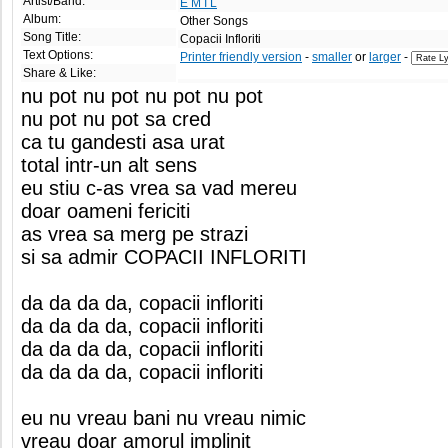
Artist/Band:
E M I L
Album:
Other Songs
Song Title:
Copacii Infloriti
Text Options:
Printer friendly version
-
smaller
or
larger
-
Share & Like:
nu pot nu pot nu pot nu pot
nu pot nu pot sa cred
ca tu gandesti asa urat
total intr-un alt sens
eu stiu c-as vrea sa vad mereu
doar oameni fericiti
as vrea sa merg pe strazi
si sa admir COPACII INFLORITI
da da da da, copacii infloriti
da da da da, copacii infloriti
da da da da, copacii infloriti
da da da da, copacii infloriti
eu nu vreau bani nu vreau nimic
vreau doar amorul implinit