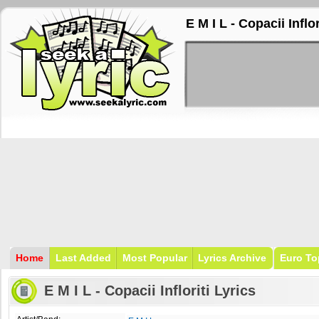
E M I L - Copacii Inflor
Home
Last Added
Most Popular
Lyrics Archive
Euro To
E M I L - Copacii Infloriti Lyrics