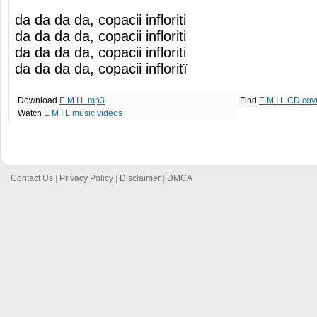
da da da da, copacii infloriti
da da da da, copacii infloriti
da da da da, copacii infloriti
da da da da, copacii infloritï
Download
E M I L mp3
Find
E M I L CD cov
Watch
E M I L music videos
Contact Us
|
Privacy Policy
|
Disclaimer
|
DMCA