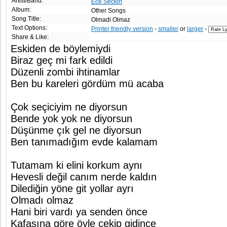
Artist/Band:
Ece Seckin
Album:
Other Songs
Song Title:
Olmadi Olmaz
Text Options:
Printer friendly version
-
smaller
or
larger
-
Share & Like:
Eskiden de böylemiydi
Biraz geç mi fark edildi
Düzenli zombi ihtinamlar
Ben bu kareleri gördüm mü acaba
Çok seçiciyim ne diyorsun
Bende yok yok ne diyorsun
Düşünme çık gel ne diyorsun
Ben tanımadığım evde kalamam
Tutamam ki elini korkum aynı
Hevesli değil canım nerde kaldın
Dilediğin yöne git yollar ayrı
Olmadı olmaz
Hani biri vardı ya senden önce
Kafasına göre öyle çekip gidince