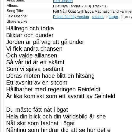
Artist/Band:
Emil Jensen
Album:
I Det Nya Landet [2013], Track 5 ()
Song Title:
Fått Nåt I Ögat (with Edda Magnason and Familje
Text Options:
Printer friendly version
-
smaller
or
larger
-
Share & Like:
Hällregn och torka
Blixtar och dunder
Jorden är på väg att gå under
Vi fick andra chansen
Och valde alliansen
Så vår tid är ett skämt
Som vi själva bestämt
Deras möten hade blitt en hitsång
Ett avsnitt av en sitcom
Hållbarhet med regeringen Reinfeldt
Är lika komiskt som ett avsnitt av Seinfeld
Du måste fått nåt i ögat
Hela din blick och din världsbild är sne
Nåt skit som fastnat i ögat
Nånting som hindrar dig att se hur det e