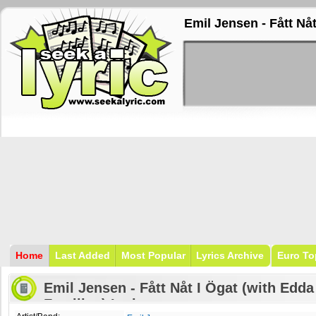
Emil Jensen - Fått Nå
Home
Last Added
Most Popular
Lyrics Archive
Euro To
Emil Jensen - Fått Nåt I Ögat (with Ed
Familjen) Lyrics