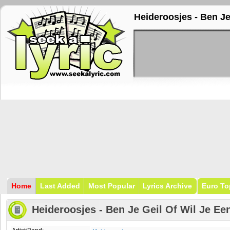
Heideroosjes - Ben Je
Home
Last Added
Most Popular
Lyrics Archive
Euro To
Heideroosjes - Ben Je Geil Of Wil Je Ee