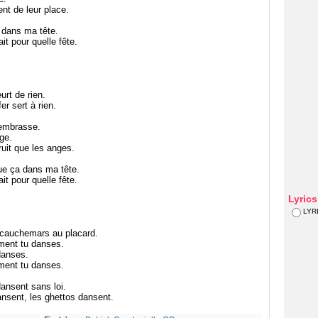
nt de leur place.
 dans ma tête.
it pour quelle fête.
rt de rien.
er sert à rien.
'embrasse.
ge.
ruit que les anges.
que ça dans ma tête.
it pour quelle fête.
Lyric
LYR
s cauchemars au placard.
ment tu danses.
danses.
ment tu danses.
ansent sans loi.
ansent, les ghettos dansent.