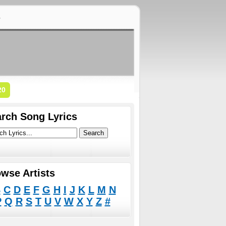
s
20
rch Song Lyrics
wse Artists
B
C
D
E
F
G
H
I
J
K
L
M
N
P
Q
R
S
T
U
V
W
X
Y
Z
#