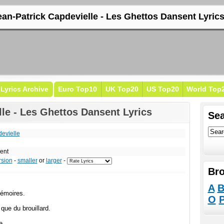
ean-Patrick Capdevielle - Les Ghettos Dansent Lyric
Lyrics Archive
Euro Top10
UK Top20
US Top20
World Top
le - Les Ghettos Dansent Lyrics
Sea
evielle
ent
rsion
-
smaller
or
larger
-
Bro
A
émoires.
O
 que du brouillard.
e.