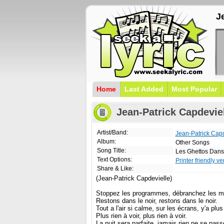
J
Home
Last Added
Most Popular
Jean-Patrick Capdeviel
Artist/Band:
Jean-Patrick Capd
Album:
Other Songs
Song Title:
Les Ghettos Dans
Text Options:
Printer friendly ve
Share & Like:
(Jean-Patrick Capdevielle)
Stoppez les programmes, débranchez les m
Restons dans le noir, restons dans le noir.
Tout a l'air si calme, sur les écrans, y'a plus
Plus rien à voir, plus rien à voir.
La nuit sera parfaite, jamais rien ne se pass