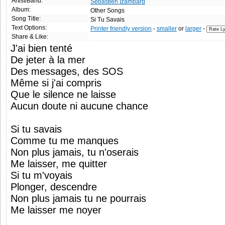
Artist/Band:
Sébastien Izambard
Album:
Other Songs
Song Title:
Si Tu Savais
Text Options:
Printer friendly version
-
smaller
or
larger
-
Share & Like:
J'ai bien tenté
De jeter à la mer
Des messages, des SOS
Même si j'ai compris
Que le silence ne laisse
Aucun doute ni aucune chance
Si tu savais
Comme tu me manques
Non plus jamais, tu n'oserais
Me laisser, me quitter
Si tu m'voyais
Plonger, descendre
Non plus jamais tu ne pourrais
Me laisser me noyer