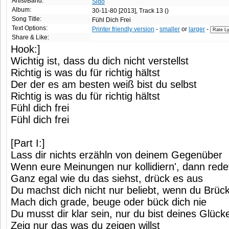
Artist/Band:
Sido
Album:
30-11-80 [2013], Track 13 ()
Song Title:
Fühl Dich Frei
Text Options:
Printer friendly version
-
smaller
or
larger
-
Share & Like:
Hook:]
Wichtig ist, dass du dich nicht verstellst
Richtig is was du für richtig hältst
Der der es am besten weiß bist du selbst
Richtig is was du für richtig hältst
Fühl dich frei
Fühl dich frei
[Part I:]
Lass dir nichts erzähln von deinem Gegenüber
Wenn eure Meinungen nur kollidiern', dann rede
Ganz egal wie du das siehst, drück es aus
Du machst dich nicht nur beliebt, wenn du Brüc
Mach dich grade, beuge oder bück dich nie
Du musst dir klar sein, nur du bist deines Glüc
Zeig nur das was du zeigen willst