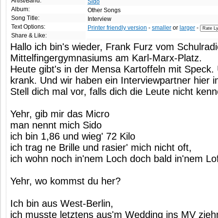
Artist/Band:
Sido
Album:
Other Songs
Song Title:
Interview
Text Options:
Printer friendly version
-
smaller
or
larger
-
Share & Like:
Hallo ich bin's wieder, Frank Furz vom Schulrad
Mittelfingergymnasiums am Karl-Marx-Platz.
Heute gibt's in der Mensa Kartoffeln mit Speck. 
krank. Und wir haben ein Interviewpartner hier i
Stell dich mal vor, falls dich die Leute nicht ken
Yehr, gib mir das Micro
man nennt mich Sido
ich bin 1,86 und wieg' 72 Kilo
ich trag ne Brille und rasier' mich nicht oft,
ich wohn noch in'nem Loch doch bald in'nem Lof
Yehr, wo kommst du her?
Ich bin aus West-Berlin,
ich musste letztens aus'm Wedding ins MV zieh