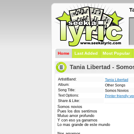
T
Home
Last Added
Most Popular
Tania Libertad - Somo
Artist/Band:
Tania Libertad
Album:
Other Songs
Song Title:
Somos Novios
Text Options:
Printer friendly ve
Share & Like:
Somos novios
Pues los dos sentimos
Mutuo amor profundo
Y con eso ya ganamos
Lo mas grande de este mundo
Nos amamos