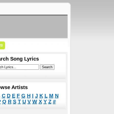
20
rch Song Lyrics
wse Artists
B
C
D
E
F
G
H
I
J
K
L
M
N
P
Q
R
S
T
U
V
W
X
Y
Z
#