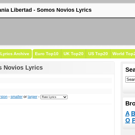
ania Libertad - Somos Novios Lyrics
Lyrics Archive
Euro Top10
UK Top20
US Top20
World Top
s Novios Lyrics
Sea
rsion
-
smaller
or
larger
-
Bro
A
O