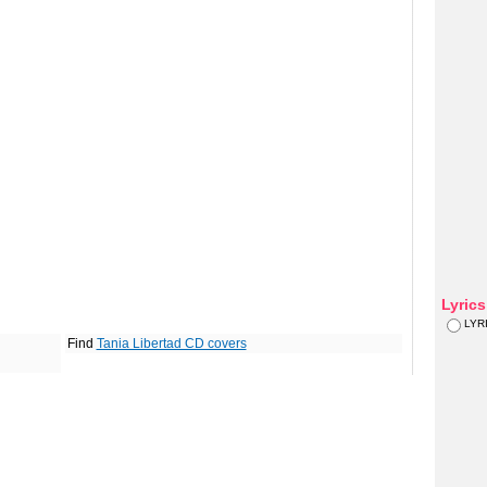
Lyric
LYR
Find
Tania Libertad CD covers