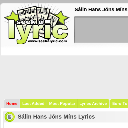
Sálin Hans Jóns Míns
Home
Last Added
Most Popular
Lyrics Archive
Euro To
Sálin Hans Jóns Míns Lyrics