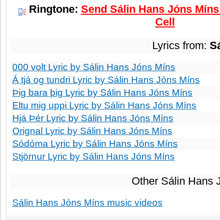
Ringtone:
Send Sálin Hans Jóns Míns
Cell
Lyrics from:
S
000 volt Lyric by Sálin Hans Jóns Míns
Á tjá og tundri Lyric by Sálin Hans Jóns Míns
Þig bara þig Lyric by Sálin Hans Jóns Míns
Eltu mig uppi Lyric by Sálin Hans Jóns Míns
Hjá Þér Lyric by Sálin Hans Jóns Míns
Orignal Lyric by Sálin Hans Jóns Míns
Sódóma Lyric by Sálin Hans Jóns Míns
Stjörnur Lyric by Sálin Hans Jóns Míns
Other Sálin Hans 
Sálin Hans Jóns Míns music videos